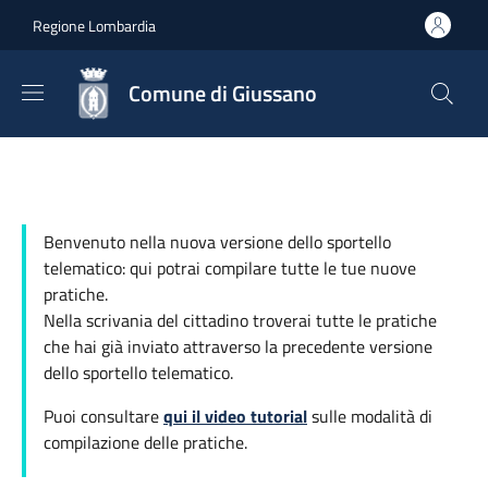
Salta al contenuto principale
Skip to footer content
Regione Lombardia
Comune di Giussano
Benvenuto nella nuova versione dello sportello
telematico: qui potrai compilare tutte le tue nuove
pratiche.
Nella scrivania del cittadino troverai tutte le pratiche
che hai già inviato attraverso la precedente versione
dello sportello telematico.
Puoi consultare
qui il video tutorial
sulle modalità di
compilazione delle pratiche.