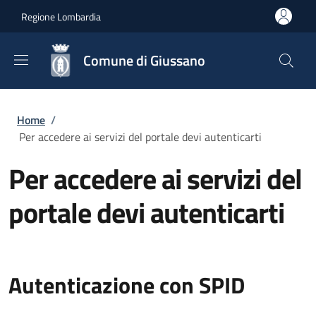
Salta al contenuto principale
Skip to footer content
Regione Lombardia
Comune di Giussano
Briciole di pane
Home
/
Per accedere ai servizi del portale devi autenticarti
Per accedere ai servizi del
portale devi autenticarti
Autenticazione con SPID