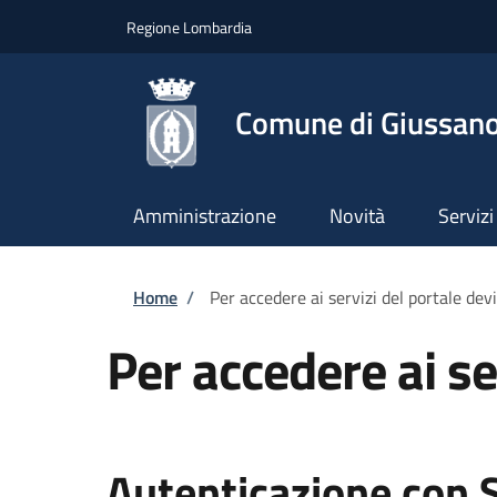
Salta al contenuto principale
Skip to footer content
Regione Lombardia
Comune di Giussan
Amministrazione
Novità
Servizi
Briciole di pane
Home
/
Per accedere ai servizi del portale dev
Per accedere ai se
Autenticazione con 