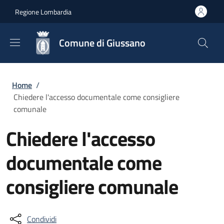
Salta al contenuto principale
Skip to footer content
Regione Lombardia
Comune di Giussano
Briciole di pane
Home
/
Chiedere l'accesso documentale come consigliere
comunale
Chiedere l'accesso
documentale come
consigliere comunale
Condividi