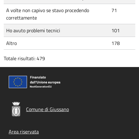
A volte non capivo se stavo procedendo
71
correttamente
Ho avuto problemi tecnici
101
Altro
178
Totale risultati: 479
Comune di Giussano
Footer menu
Area riservata