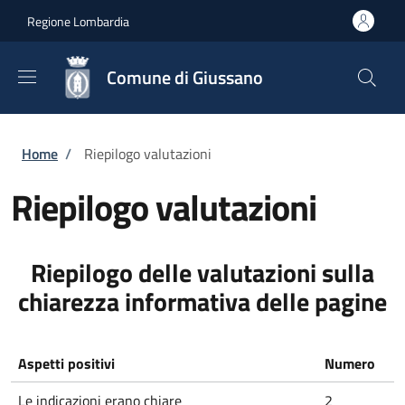
Salta al contenuto principale
Skip to footer content
Regione Lombardia
Comune di Giussano
Briciole di pane
Home
/
Riepilogo valutazioni
Riepilogo valutazioni
Riepilogo delle valutazioni sulla
chiarezza informativa delle pagine
Aspetti positivi
Numero
Le indicazioni erano chiare
2