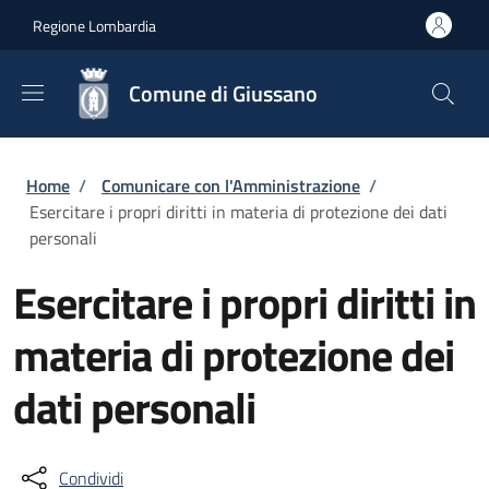
Salta al contenuto principale
Skip to footer content
Regione Lombardia
Comune di Giussano
Briciole di pane
Home
/
Comunicare con l'Amministrazione
/
Esercitare i propri diritti in materia di protezione dei dati
personali
Esercitare i propri diritti in
materia di protezione dei
dati personali
Condividi