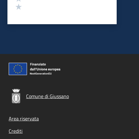
Valuta 1 stelle su 5
Comune di Giussano
Footer menu
Area riservata
Crediti