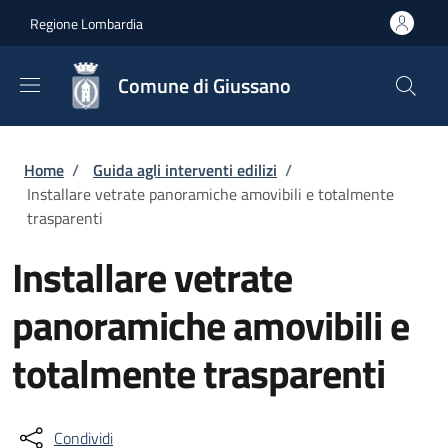
Salta al contenuto principale
Skip to footer content
Regione Lombardia
Comune di Giussano
Briciole di pane
Home
/
Guida agli interventi edilizi
/
Installare vetrate panoramiche amovibili e totalmente
trasparenti
Installare vetrate
panoramiche amovibili e
totalmente trasparenti
Condividi