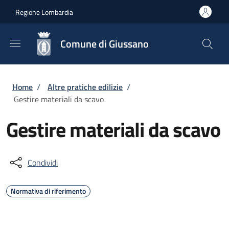
Salta al contenuto principale
Skip to footer content
Regione Lombardia
Comune di Giussano
Briciole di pane
Home
/
Altre pratiche edilizie
/
Gestire materiali da scavo
Gestire materiali da scavo
Condividi
Normativa di riferimento