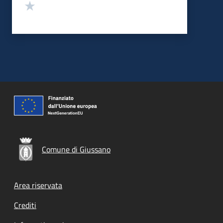
Valuta 1 stelle su 5
Comune di Giussano
Footer menu
Area riservata
Crediti