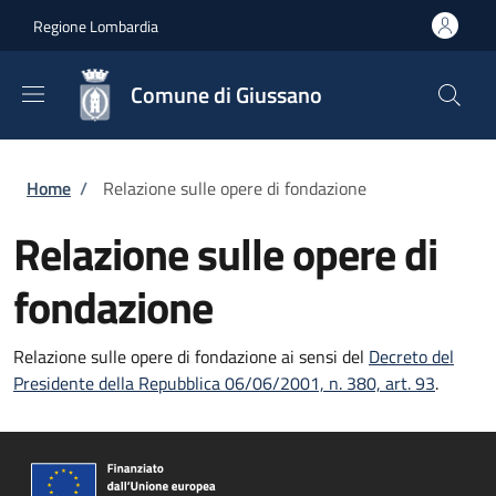
Salta al contenuto principale
Skip to footer content
Regione Lombardia
Comune di Giussano
Briciole di pane
Home
/
Relazione sulle opere di fondazione
Relazione sulle opere di
fondazione
Relazione sulle opere di fondazione ai sensi del
Decreto del
Presidente della Repubblica 06/06/2001, n. 380, art. 93
.