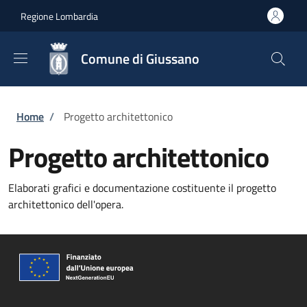
Salta al contenuto principale
Skip to footer content
Regione Lombardia
Comune di Giussano
Briciole di pane
Home
/
Progetto architettonico
Progetto architettonico
Elaborati grafici e documentazione costituente il progetto
architettonico dell'opera.