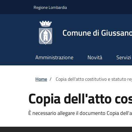
Salta al contenuto principale
Skip to footer content
Regione Lombardia
Comune di Giussan
Amministrazione
Novità
Servizi
Briciole di pane
Home
/
Copia dell'atto costitutivo e statuto re
Copia dell'atto cos
È necessario allegare il documento Copia dell'att