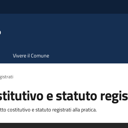
o
Vivere il Comune
gistrati
titutivo e statuto regis
o costitutivo e statuto registrati alla pratica.