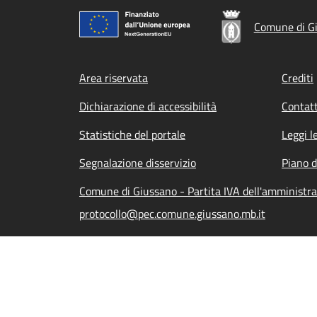
Comune di G
Footer menu
Area riservata
Crediti
Dichiarazione di accessibilità
Contatt
Statistiche del portale
Leggi l
Segnalazione disservizio
Piano d
Comune di Giussano - Partita IVA dell'amminist
protocollo@pec.comune.giussano.mb.it