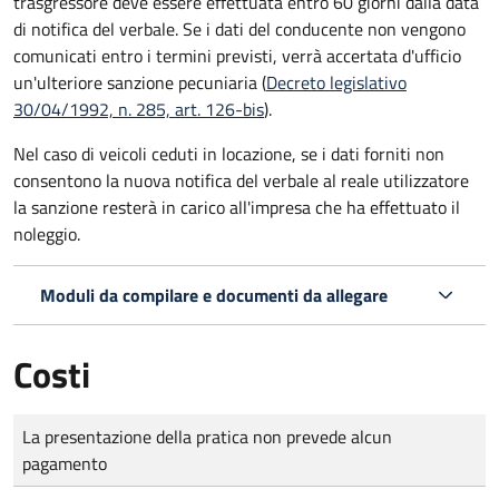
trasgressore deve essere effettuata entro 60 giorni dalla data
di notifica del verbale.
Se i dati del conducente non vengono
comunicati entro i termini previsti, verrà accertata d'ufficio
un'ulteriore sanzione pecuniaria (
Decreto legislativo
30/04/1992, n. 285, art. 126-bis
).
Nel caso di veicoli ceduti in locazione, se i dati forniti non
consentono la nuova notifica del verbale al reale utilizzatore
la sanzione resterà in carico all'impresa che ha effettuato il
noleggio.
Moduli da compilare e documenti da allegare
Costi
Tipo di pagamento
Importo
La presentazione della pratica non prevede alcun
pagamento