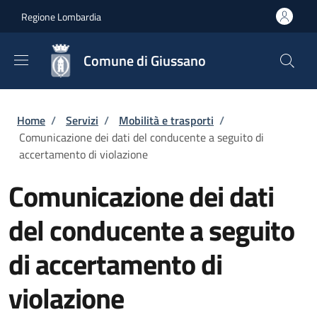
Salta al contenuto principale
Skip to footer content
Regione Lombardia
Comune di Giussano
Briciole di pane
Home
/
Servizi
/
Mobilità e trasporti
/
Comunicazione dei dati del conducente a seguito di
accertamento di violazione
Comunicazione dei dati
del conducente a seguito
di accertamento di
violazione