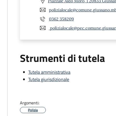
Piazzale Aldo Moro, 1 20833 Giussa
polizialocale@comune.giussano.mb
0362 358209
polizialocale@pec.comune.giussa
Strumenti di tutela
Tutela amministrativa
Tutela giurisdizionale
Argomenti:
Polizia