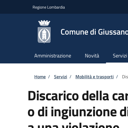
Salta al contenuto principale
Skip to footer content
Regione Lombardia
Comune di Giussan
Amministrazione
Novità
Servizi
Briciole di pane
Home
/
Servizi
/
Mobilità e trasporti
/
Dis
Discarico della c
o di ingiunzione 
a una violazione