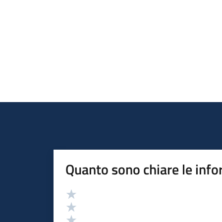
Quanto sono chiare le info
Valutazione
Valuta 5 stelle su 5
Valuta 4 stelle su 5
Valuta 3 stelle su 5