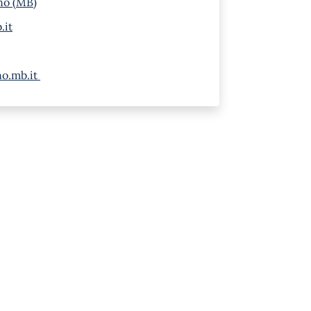
no (MB)
.it
no.mb.it