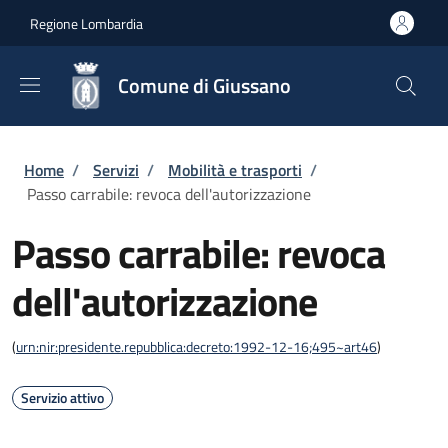
Salta al contenuto principale
Skip to footer content
Regione Lombardia
Comune di Giussano
Briciole di pane
Home
/
Servizi
/
Mobilità e trasporti
/
Passo carrabile: revoca dell'autorizzazione
Passo carrabile: revoca
dell'autorizzazione
(
urn:nir:presidente.repubblica:decreto:1992-12-16;495~art46
)
Servizio attivo