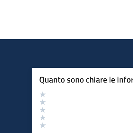
Quanto sono chiare le info
Valutazione
Valuta 5 stelle su 5
Valuta 4 stelle su 5
Valuta 3 stelle su 5
Valuta 2 stelle su 5
Valuta 1 stelle su 5