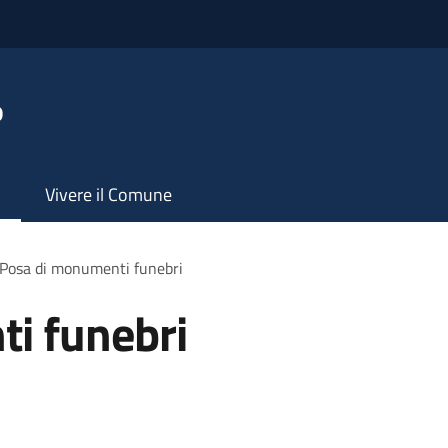
o
Vivere il Comune
Posa di monumenti funebri
i funebri