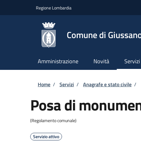
Salta al contenuto principale
Skip to footer content
Regione Lombardia
Comune di Giussan
Amministrazione
Novità
Servizi
Briciole di pane
Home
/
Servizi
/
Anagrafe e stato civile
/
Posa di monument
(Regolamento comunale)
Servizio attivo