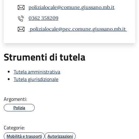
polizialocale@comune.giussano.mb.it
0362 358209
polizialocale@pec.comune.giussano.mb.it
Strumenti di tutela
Tutela amministrativa
Tutela giurisdizionale
Argomenti:
Polizia
Categorie:
Mobilità e trasporti
Autorizzazioni