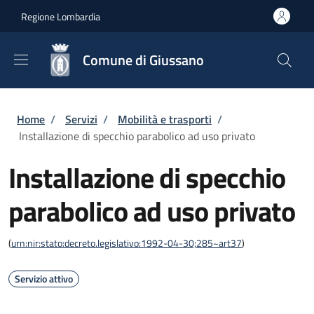
Salta al contenuto principale
Skip to footer content
Regione Lombardia
Comune di Giussano
Briciole di pane
Home
/
Servizi
/
Mobilità e trasporti
/
Installazione di specchio parabolico ad uso privato
Installazione di specchio
parabolico ad uso privato
(
urn:nir:stato:decreto.legislativo:1992-04-30;285~art37
)
Servizio attivo