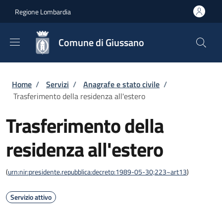
Salta al contenuto principale
Skip to footer content
Regione Lombardia
Comune di Giussano
Briciole di pane
Home
/
Servizi
/
Anagrafe e stato civile
/
Trasferimento della residenza all'estero
Trasferimento della
residenza all'estero
(
urn:nir:presidente.repubblica:decreto:1989-05-30;223~art13
)
Servizio attivo