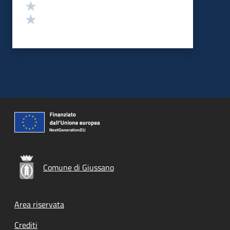
Valuta 2 stelle su 5
Valuta 1 stelle su 5
Comune di Giussano
Footer menu
Area riservata
Crediti