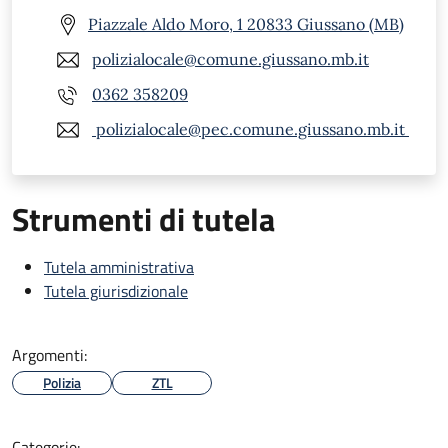
Piazzale Aldo Moro, 1 20833 Giussano (MB)
polizialocale@comune.giussano.mb.it
0362 358209
polizialocale@pec.comune.giussano.mb.it
Strumenti di tutela
Tutela amministrativa
Tutela giurisdizionale
Argomenti:
Polizia
ZTL
Categorie: