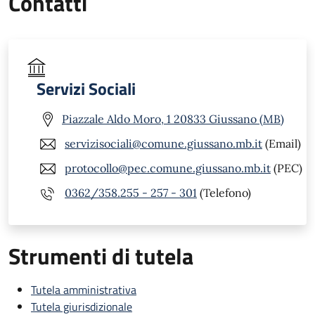
Contatti
Servizi Sociali
Piazzale Aldo Moro, 1 20833 Giussano (MB)
servizisociali@comune.giussano.mb.it
(Email)
protocollo@pec.comune.giussano.mb.it
(PEC)
0362/358.255 - 257 - 301
(Telefono)
Strumenti di tutela
Tutela amministrativa
Tutela giurisdizionale