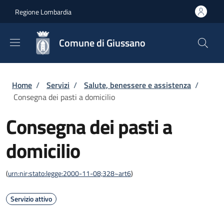
Salta al contenuto principale
Skip to footer content
Regione Lombardia
Comune di Giussano
Briciole di pane
Home
/
Servizi
/
Salute, benessere e assistenza
/
Consegna dei pasti a domicilio
Consegna dei pasti a
domicilio
(
urn:nir:stato:legge:2000-11-08;328~art6
)
Servizio attivo