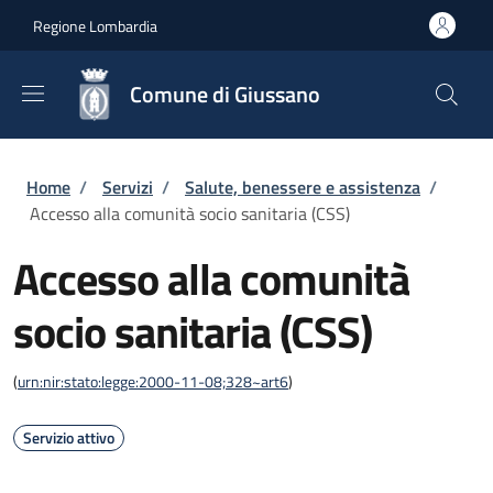
Salta al contenuto principale
Skip to footer content
Regione Lombardia
Comune di Giussano
Briciole di pane
Home
/
Servizi
/
Salute, benessere e assistenza
/
Accesso alla comunità socio sanitaria (CSS)
Accesso alla comunità
socio sanitaria (CSS)
(
urn:nir:stato:legge:2000-11-08;328~art6
)
Servizio attivo