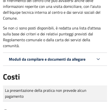
di riferimento del centro che può avvalersi anche delle
informazioni reperite con una visita domiciliare, con l'aiuto
dell’équipe tecnica interna al centro e dai servizi sociali del
Comune.
Se non ci sono posti disponibili, è redatta una lista d'attesa
sulla base dei criteri e dei relativi punteggi previsti dal
Regolamento comunale o dalla carta dei servizi della
comunità.
Moduli da compilare e documenti da allegare
Costi
Tipo di pagamento
Importo
La presentazione della pratica non prevede alcun
pagamento