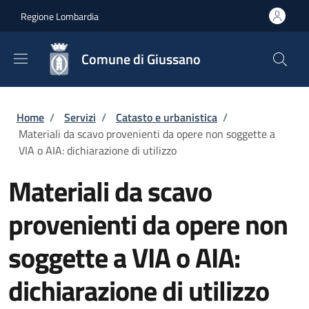
Salta al contenuto principale
Skip to footer content
Regione Lombardia
Comune di Giussano
Briciole di pane
Home
/
Servizi
/
Catasto e urbanistica
/
Materiali da scavo provenienti da opere non soggette a
VIA o AIA: dichiarazione di utilizzo
Materiali da scavo
provenienti da opere non
soggette a VIA o AIA:
dichiarazione di utilizzo