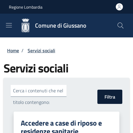
Salta al contenuto principale
Skip to footer content
Regione Lombardia
Comune di Giussano
Briciole di pane
Home
/
Servizi sociali
Servizi sociali
Cerca i contenuti che nel
titolo contengono:
Accedere a case di riposo e
residenze sanitarie