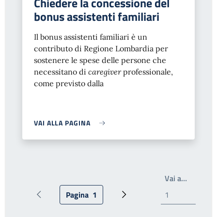
Chiedere la concessione del
bonus assistenti familiari
Il bonus assistenti familiari è un
contributo di Regione Lombardia per
sostenere le spese delle persone che
necessitano di
caregiver
professionale,
come previsto dalla
VAI ALLA PAGINA
Write th
Vai a…
Pagina
1
Pagina precedente
Pagina attuale
Prossima pagina